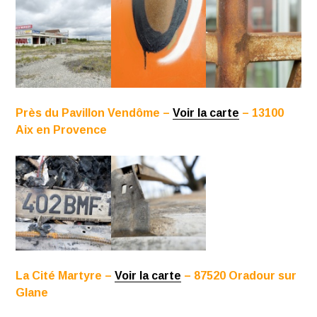
Près du Pavillon Vendôme –
Voir la carte
– 13100
Aix en Provence
La Cité Martyre –
Voir la carte
– 87520 Oradour sur
Glane